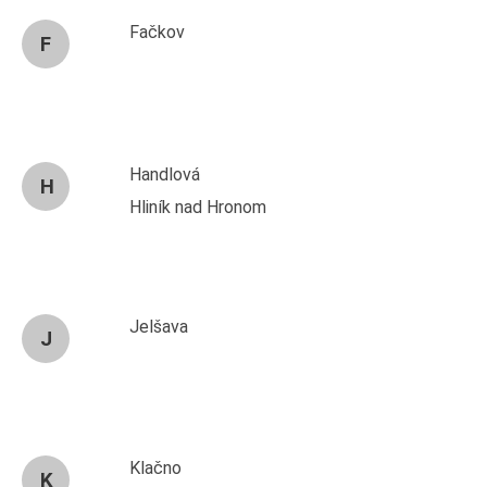
Fačkov
F
Handlová
H
Hliník nad Hronom
Jelšava
J
Klačno
K