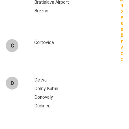
Bratislava Airport
N
Brezno
O
P
R
S
Š
Čertovica
T
Č
V
Z
Ž
Detva
D
Dolný Kubín
Donovaly
Dudince