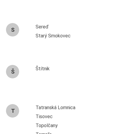
Sereď
S
Starý Smokovec
Štítnik
Š
Tatranská Lomnica
T
Tisovec
Topolčany