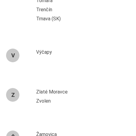
Tornaľa
Trenčín
Trnava (SK)
Výčapy
V
Zlaté Moravce
Z
Zvolen
Žarnovica