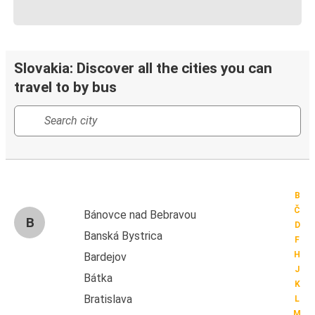
Slovakia: Discover all the cities you can
travel to by bus
B
Č
Bánovce nad Bebravou
B
D
Banská Bystrica
F
H
Bardejov
J
Bátka
K
Bratislava
L
M