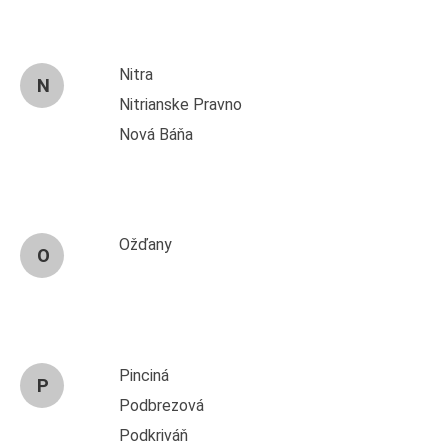
Nitra
N
Nitrianske Pravno
Nová Báňa
Ožďany
O
Pinciná
P
Podbrezová
Podkriváň