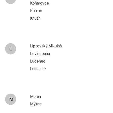
Koňárovce
Košice
Kriváň
Liptovský Mikuláš
L
Lovinobaňa
Lučenec
Ludanice
Muráň
M
Mýtna