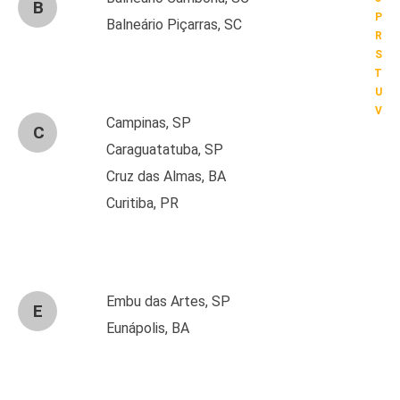
B
P
Balneário Piçarras, SC
R
S
T
U
V
Campinas, SP
C
Caraguatatuba, SP
Cruz das Almas, BA
Curitiba, PR
Embu das Artes, SP
E
Eunápolis, BA