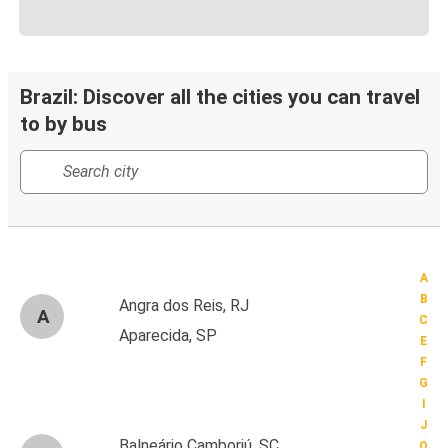
Brazil: Discover all the cities you can travel
to by bus
A
B
Angra dos Reis, RJ
A
C
Aparecida, SP
E
F
G
I
J
Balneário Camboriú, SC
O